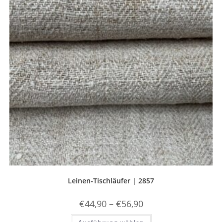
Leinen-Tischläufer | 2857
Preisspanne:
€
44,90
–
€
56,90
€44,90
bis
Dieses