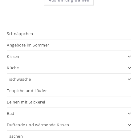
Ausführung wählen
€56,90
Produkt
weist
mehrere
Varianten
auf.
Die
Optionen
können
Schnäppchen
auf
der
Produktseite
Angebote im Sommer
gewählt
werden
Kissen
Küche
Tischwäsche
Teppiche und Läufer
Leinen mit Stickerei
Bad
Duftende und wärmende Kissen
Taschen