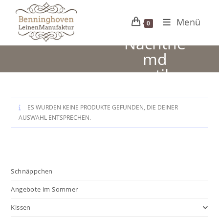
Zum
Inhalt
Menü
0
springen
Nachthe
md
antik
ES WURDEN KEINE PRODUKTE GEFUNDEN, DIE DEINER
AUSWAHL ENTSPRECHEN.
Schnäppchen
Angebote im Sommer
Kissen