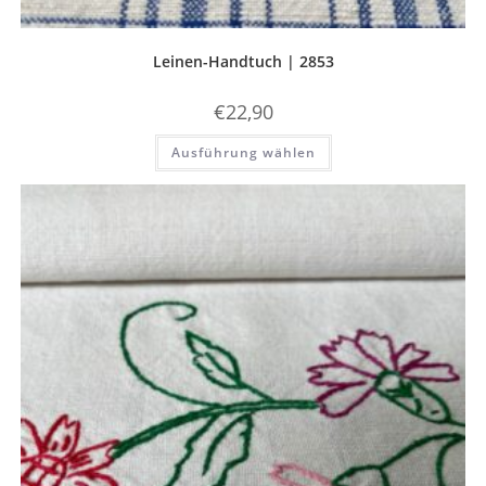
Leinen-Handtuch | 2853
€
22,90
Dieses
Ausführung wählen
Produkt
weist
mehrere
Varianten
auf.
Die
Optionen
können
auf
der
Produktseite
gewählt
werden