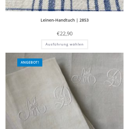
Leinen-Handtuch | 2853
€
22,90
Dieses
Ausführung wählen
Produkt
weist
mehrere
Varianten
auf.
ANGEBOT!
Die
Optionen
können
auf
der
Produktseite
gewählt
werden