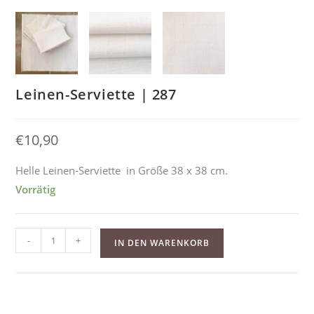
Leinen-Serviette | 287
€
10,90
Helle Leinen-Serviette in Größe 38 x 38 cm.
Vorrätig
Leinen-
-
+
IN DEN WARENKORB
Serviette
|
287
Menge