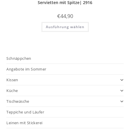
Servietten mit Spitze| 2916
€
44,90
Dieses
Ausführung wählen
Produkt
weist
mehrere
Varianten
auf.
Die
Optionen
können
Schnäppchen
auf
der
Produktseite
Angebote im Sommer
gewählt
werden
Kissen
Küche
Tischwäsche
Teppiche und Läufer
Leinen mit Stickerei