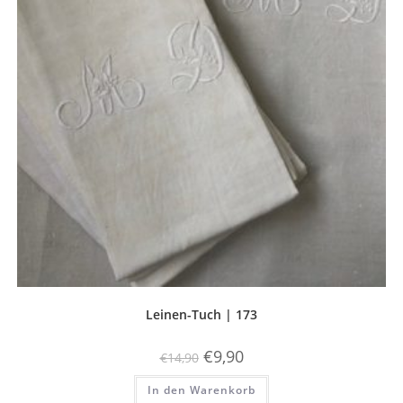
Leinen-Tuch | 173
Ursprünglicher
Aktueller
€
9,90
€
14,90
Preis
Preis
war:
ist:
In den Warenkorb
€14,90
€9,90.