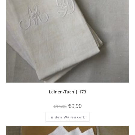
werden
Leinen-Tuch | 173
Ursprünglicher
Aktueller
€
9,90
€
14,90
Preis
Preis
war:
ist:
In den Warenkorb
€14,90
€9,90.